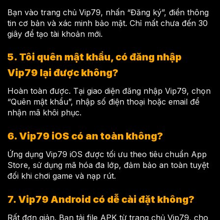
Bạn vào trang chủ Vip79, nhấn “Đăng ký”, điền thông
tin cơ bản và xác minh bảo mật. Chỉ mất chưa đến 30
giây để tạo tài khoản mới.
5. Tôi quên mật khẩu, có đăng nhập
Vip79 lại được không?
Hoàn toàn được. Tại giao diện đăng nhập Vip79, chọn
“Quên mật khẩu”, nhập số điện thoại hoặc email để
nhận mã khôi phục.
6. Vip79 iOS có an toàn không?
Ứng dụng Vip79 iOS được tối ưu theo tiêu chuẩn App
Store, sử dụng mã hóa đa lớp, đảm bảo an toàn tuyệt
đối khi chơi game và nạp rút.
7. Vip79 Android có dễ cài đặt không?
Rất đơn giản. Bạn tải file APK từ trang chủ Vip79, cho