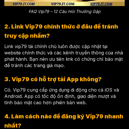
FAQ Vip79 – 12 Câu Hỏi Thường Gặp
2. Link Vip79 chính thức ở đâu để tránh
truy cập nhầm?
Link
vip79 tải
chính chủ luôn được cập nhật tại
website chính thức và các kênh truyền thông của nhà
phát hành. Bạn nên ưu tiên link có chứng chỉ bảo mật
để tránh các trang giả mạo.
3. Vip79 có hỗ trợ tải App không?
Có. Vip79 cung cấp ứng dụng di động cho cả iOS và
Android. App có tốc độ ổn định, giao diện mượt và
tính bảo mật cao hơn phiên bản web.
4. Làm cách nào để đăng ký Vip79 nhanh
nhất?